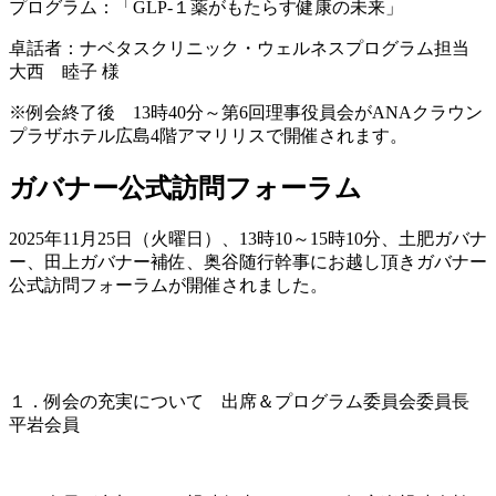
プログラム：「GLP-１薬がもたらす健康の未来」
卓話者：ナベタスクリニック・ウェルネスプログラム担当
大西 睦子 様
※例会終了後 13時40分～第6回理事役員会がANAクラウン
プラザホテル広島4階アマリリスで開催されます。
ガバナー公式訪問フォーラム
2025年11月25日（火曜日）、13時10～15時10分、土肥ガバナ
ー、田上ガバナー補佐、奥谷随行幹事にお越し頂きガバナー
公式訪問フォーラムが開催されました。
１．例会の充実について 出席＆プログラム委員会委員長
平岩会員